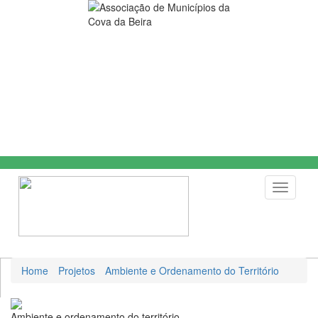
Toggle
navigati
Home
Projetos
Ambiente e Ordenamento do Território
Ambiente e ordenamento do território