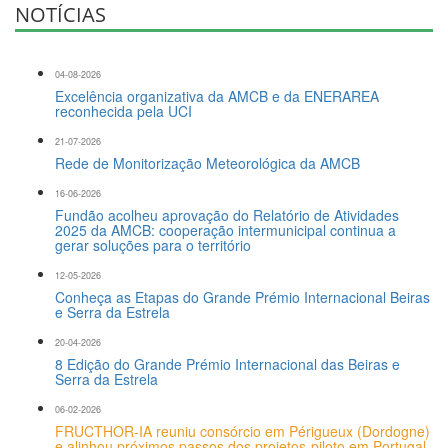
NOTÍCIAS
04-08-2026
Excelência organizativa da AMCB e da ENERAREA
reconhecida pela UCI
21-07-2026
Rede de Monitorização Meteorológica da AMCB
16-06-2026
Fundão acolheu aprovação do Relatório de Atividades
2025 da AMCB: cooperação intermunicipal continua a
gerar soluções para o território
12-05-2026
Conheça as Etapas do Grande Prémio Internacional Beiras
e Serra da Estrela
20-04-2026
8 Edição do Grande Prémio Internacional das Beiras e
Serra da Estrela
06-02-2026
FRUCTHOR-IA reuniu consórcio em Périgueux (Dordogne)
e alinhou próximos passos dos projetos-piloto em Portugal,