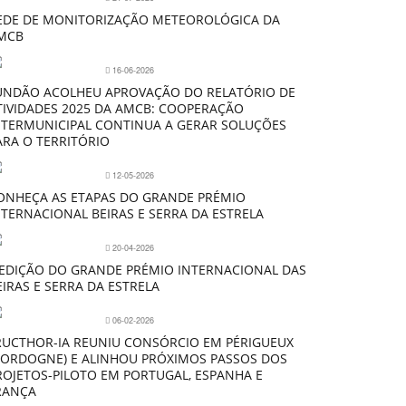
EDE DE MONITORIZAÇÃO METEOROLÓGICA DA
MCB
16-06-2026
UNDÃO ACOLHEU APROVAÇÃO DO RELATÓRIO DE
TIVIDADES 2025 DA AMCB: COOPERAÇÃO
NTERMUNICIPAL CONTINUA A GERAR SOLUÇÕES
ARA O TERRITÓRIO
12-05-2026
ONHEÇA AS ETAPAS DO GRANDE PRÉMIO
NTERNACIONAL BEIRAS E SERRA DA ESTRELA
20-04-2026
 EDIÇÃO DO GRANDE PRÉMIO INTERNACIONAL DAS
EIRAS E SERRA DA ESTRELA
06-02-2026
RUCTHOR-IA REUNIU CONSÓRCIO EM PÉRIGUEUX
DORDOGNE) E ALINHOU PRÓXIMOS PASSOS DOS
ROJETOS-PILOTO EM PORTUGAL, ESPANHA E
RANÇA