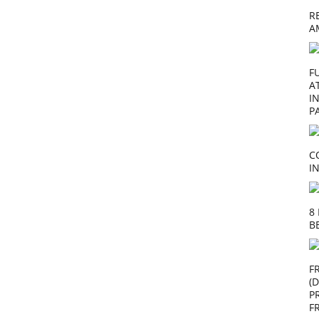
R
A
F
A
I
P
C
I
8
B
F
(
P
F