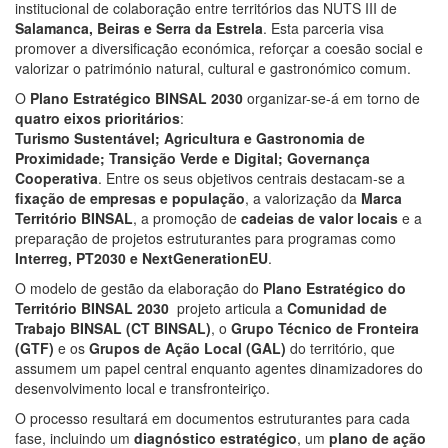
institucional de colaboração entre territórios das NUTS III de
Salamanca, Beiras e Serra da Estrela
. Esta parceria visa
promover a diversificação económica, reforçar a coesão social e
valorizar o património natural, cultural e gastronómico comum.
O
Plano Estratégico BINSAL 2030
organizar-se-á em torno de
quatro eixos prioritários
:
Turismo Sustentável; Agricultura e Gastronomia de
Proximidade; Transição Verde e Digital; Governança
Cooperativa
. Entre os seus objetivos centrais destacam-se a
fixação de empresas e população
, a valorização da
Marca
Território BINSAL
, a promoção de
cadeias de valor locais
e a
preparação de projetos estruturantes para programas como
Interreg, PT2030 e NextGenerationEU
.
O modelo de gestão da elaboração do
Plano Estratégico do
Território BINSAL 2030
projeto articula a
Comunidad de
Trabajo BINSAL (CT BINSAL)
, o
Grupo Técnico de Fronteira
(GTF)
e os
Grupos de Ação Local (GAL)
do território, que
assumem um papel central enquanto agentes dinamizadores do
desenvolvimento local e transfronteiriço.
O processo resultará em documentos estruturantes para cada
fase, incluindo um
diagnóstico estratégico
, um
plano de ação