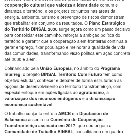
cooperação cultural que valoriza a identidade
comum e
dinamiza o território, e os projetos conjuntos nas áreas da
energia, ambiente, turismo e prevenção de riscos demonstram
que trabalhar em conjunto dá resultados. O
Plano Estratégico
do Território BINSAL 2030
surge agora como um passo decisivo
para consolidar este caminho, reforçar a ambição política do
território e garantir que a cooperação além-fronteiras continua a
gerar emprego, fixar população e melhorar a qualidade de vida
das comunidades, transformando visão política em ação concreta
até 2030 e além.
Cofinanciado pela
União Europeia
, no âmbito do
Programa
Interreg
, o projeto
BINSAL Território Com Futuro
tem como
objetivo estudar, conhecer e debater de forma estruturada as
opções de desenvolvimento do território transfronteiriço, com
especial enfoque em ações ligadas ao
agroturismo
, à
valorização dos recursos endógenos
e à
dinamização
económica sustentável
.
O trabalho conjunto entre a
AMCB
e a
Diputación de
Salamanca
assenta no
Convénio de Cooperação
Transfronteiriça assinado em 2017
, que deu origem à
Comunidade de Trabalho BINSAL
, consolidando um quadro